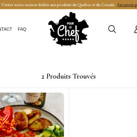
Visitez notre section dédiée aux produits du Québec et du Canada
En savoir p
NTACT
FAQ
2
Produits Trouvés