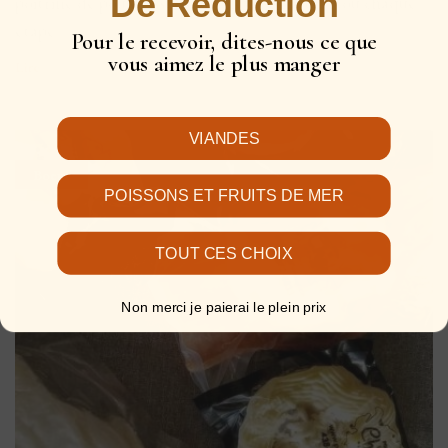
De Réduction
poitrine de poulet issue d’un élevage naturel, où chaque
étape...
Pour le recevoir, dites-nous ce que
vous aimez le plus manger
Lire
VIANDES
Boeuf
POISSONS ET FRUITS DE MER
TOUT CES CHOIX
Non merci je paierai le plein prix