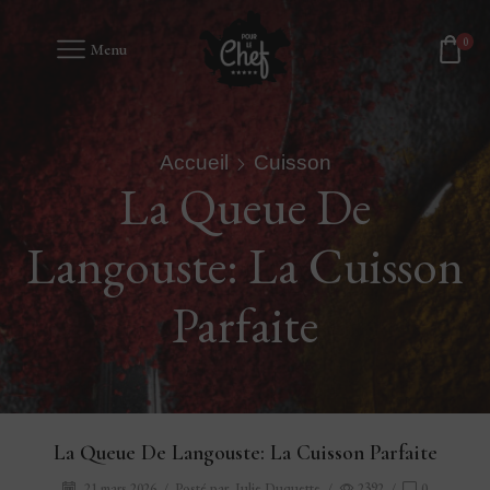
0
Menu
Accueil
Cuisson
La Queue De
Langouste: La Cuisson
Parfaite
La Queue De Langouste: La Cuisson Parfaite
21 mars 2026
/
Posté par
Julie Duquette
/
2392
/
0