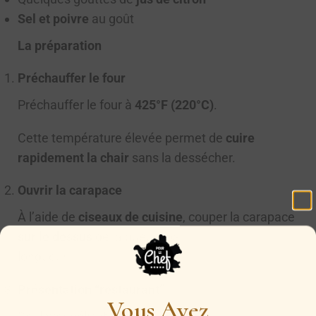
Sel et poivre
au goût
La préparation
Préchauffer le four
Préchauffer le four à
425°F (220°C)
.
Cette température élevée permet de
cuire
rapidement la chair
sans la dessécher.
Ouvrir la carapace
À l’aide de
ciseaux de cuisine
, couper la carapace
sur le dessus
de la queue, dans le sens de la
longueur.
Présentation “restaurant”
Vous Avez