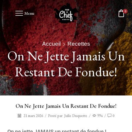
0
Menu
Accueil
Recettes
On Ne Jette Jamais Un
Restant De Fondue!
On Ne Jette Jamais Un Restant De Fondue!
21 mars 2026
/
Posté par
Julie Duquette
/
994
/
0
On ne jette JAMAIS un restant de fondue !