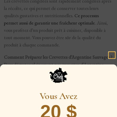
Les crevettes congelées sont rapidement congelées après
la récolte, ce qui permet de conserver toutes leurs
qualités gustatives et nutritionnelles.
Ce processus
permet aussi de garantir une fraîcheur optimale
. Ainsi,
vous profitez d’un produit prêt à cuisiner, disponible à
tout moment. Vous pouvez être sûr de la qualité du
produit à chaque commande.
Comment Préparer les Crevettes d’Argentine Sauvages ?
Pour déguster pleinement nos crevettes d’Argentine
sauvages, nous vous recommandons de les décongeler
doucement au réfrigérateur. Cette méthode préserve
leur texture. Une fois décongelées, poêlez-les dans du
Vous Avez
beurre pour en révéler toute la richesse de leur goût.
Laissez la coquille intacte pour garder la tendreté et le
20 $
goût unique. En quelques minutes, vous obtiendrez des
crevettes parfaitement cuites, prêtes à être dégustées.