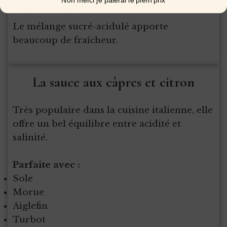
Oignon rouge
Le mélange sucré-acidulé apporte
beaucoup de fraîcheur.
La sauce aux câpres et citron
Très populaire dans la cuisine italienne, elle
offre un bel équilibre entre acidité et
salinité.
Parfaite avec :
Sole
Morue
Aiglefin
Turbot