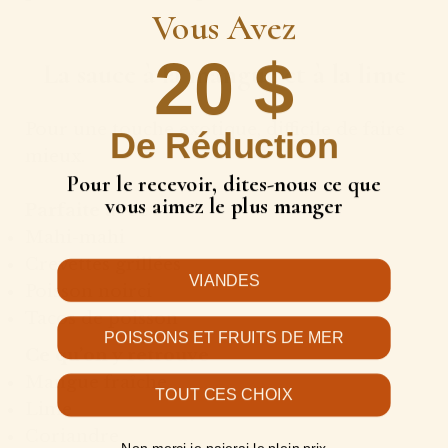
Vous Avez
20 $
La sauce à la mangue et à la lime
Pour une touche exotique, difficile de faire
De Réduction
mieux.
Pour le recevoir, dites-nous ce que
vous aimez le plus manger
Parfaite avec :
Mahi-mahi
Crevettes grillées
VIANDES
Poisson noirci
Tacos de poisson
POISSONS ET FRUITS DE MER
Ce qu’on y retrouve
Mangue fraîche
TOUT CES CHOIX
Lime
Coriandre
Non merci je paierai le plein prix