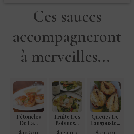
Ces sauces
accompagneront
à merveilles...
Pétoncles
Truite Des
Queues De
De La...
Bobines...
Langouste...
$
195.00
$
124.00
$
219.00