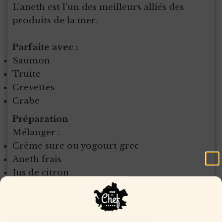
L’aneth est l’un des meilleurs alliés des
produits de la mer.
Parfaite avec :
Saumon
Truite
Crevettes
Crabe
Préparation
Mélanger :
Crème sure ou yogourt grec
Aneth frais
Jus de citron
Poivre
Une sauce fraîche qui accompagne
parfaitement les repas estivaux.