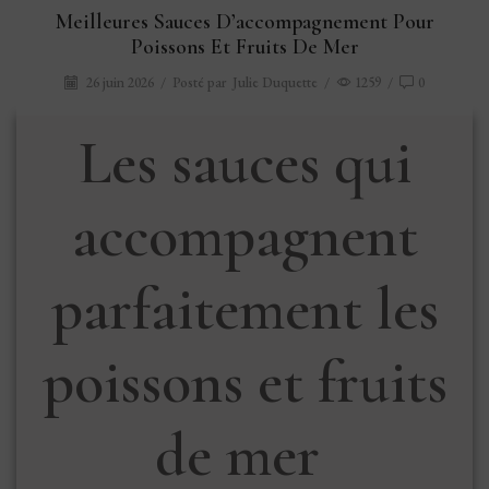
Meilleures Sauces D’accompagnement Pour
Poissons Et Fruits De Mer
26 juin 2026
/
Posté par
Julie Duquette
/
1259
/
0
Les sauces qui
accompagnent
parfaitement les
poissons et fruits
de mer